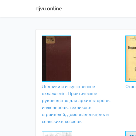
djvu.online
Ледники и искусственное
Отоп
охлажленіе. Практическое
руководство для архитекторовъ,
инженеровъ, техниковъ,
строителей, домовладельцевъ и
сельскихъ хозяевъ