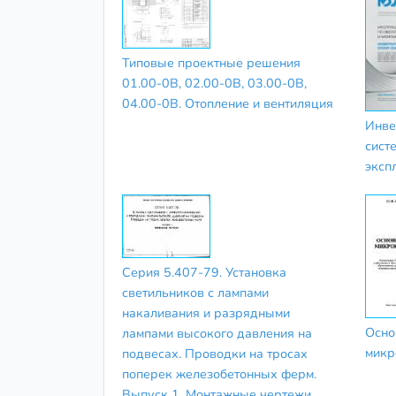
Типовые проектные решения
01.00-0В, 02.00-0В, 03.00-0В,
04.00-0В. Отопление и вентиляция
Инве
сист
эксп
Серия 5.407-79. Установка
светильников с лампами
накаливания и разрядными
Осно
лампами высокого давления на
микр
подвесах. Проводки на тросах
поперек железобетонных ферм.
Выпуск 1. Монтажные чертежи