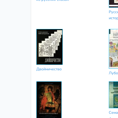
Русс
исто
Двойничество
Лубо
Сема