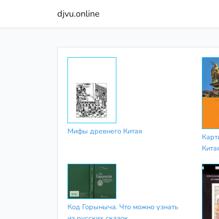
djvu.online
Мифы древнего Китая
Карт
Кита
Код Горыныча. Что можно узнать
из русских сказок