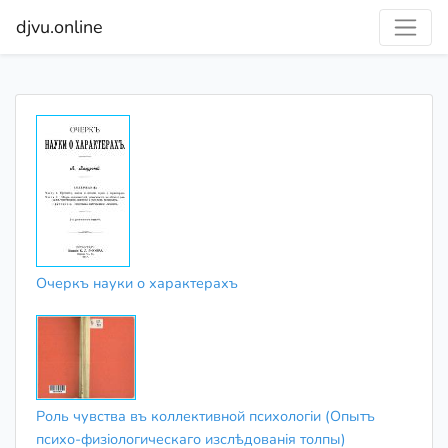
djvu.online
Очеркъ науки о характерахъ
Роль чувства въ коллективной психологіи (Опытъ
психо-физіологическаго изслѣдованія толпы)