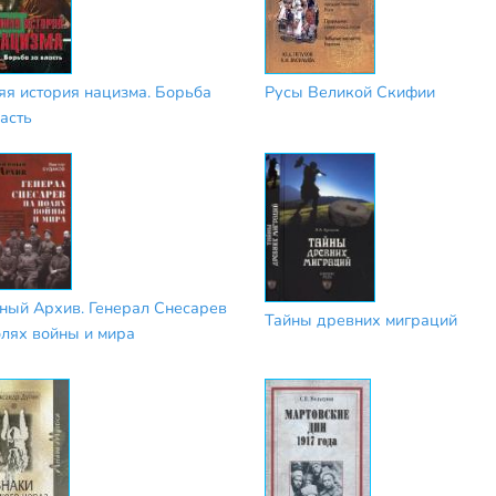
яя история нацизма. Борьба
Русы Великой Скифии
ласть
ный Архив. Генерал Снесарев
Тайны древних миграций
олях войны и мира