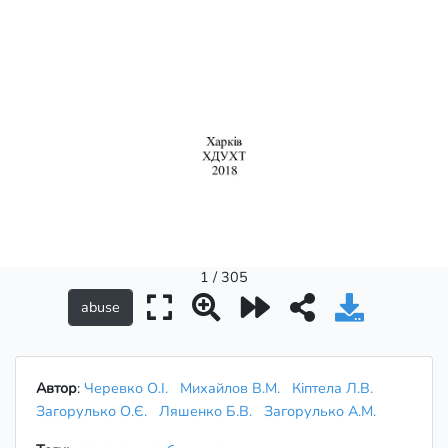
1 / 305
Автор
:
Черевко О.І.
Михайлов В.М.
Кіптела Л.В.
Загорулько О.Є.
Ляшенко Б.В.
Загорулько А.М.