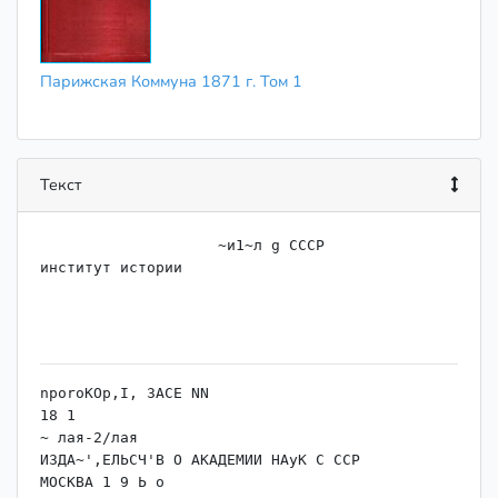
Парижская Коммуна 1871 г. Том 1
Текст
                    ~и1~л g СССР

институт истории

nporoKOp,I, ЗАСЕ NN

18 1

~ лая-2/лая

ИЗДА~',ЕЛЬСЧ'В О АКАДЕМИИ НАуК С ССР

МОСКВА 1 9 Ь о
