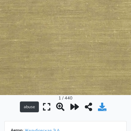
1 / 440
Автор
:
Желубовская Э.А.