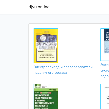
djvu.online
Эксп
Электропривод и преобразователи
сист
подвижного состава
водо