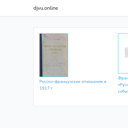
djvu.online
Фран
Русско-французские отношения в
«Рус
1917 г
собы