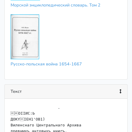
Морской энциклопедический словарь. Том 2
Русско-польская война 1654-1667
Текст
                    .

ОIIИС:Ь

ДOKYIEH1'OB1)

Виленснаrо Центральнаrо Архива

древнмхъ антовыхъ нниrъ.
