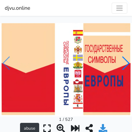
djvu.online
1 / 527