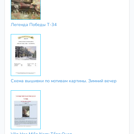
Легенда Победы Т-34
Схема вышивки по мотивам картины. Зимний вечер