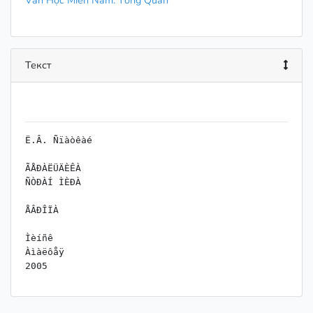
Văn Học Miền Nam: Tổng Quan
Текст
Ë.Â. Ñïàòêàé

ÃÅÐÀËÜÄÈÊÀ

ÑÒÐÀÍ ÌÈÐÀ

ÅÂÐÎÏÀ

Ìèíñê

Àìàëôåÿ

2005
