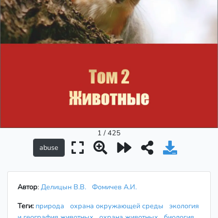
1 / 425
Автор
:
Делицын В.В.
Фомичев А.И.
Теги:
природа
охрана окружающей среды
экология
и география животных
охрана животных
биология