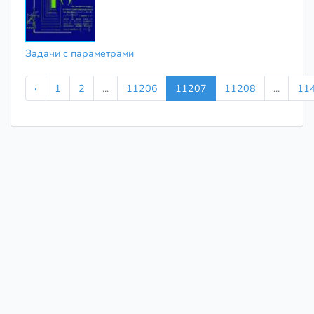
Задачи с параметрами
‹
1
2
...
11206
11207
11208
...
11