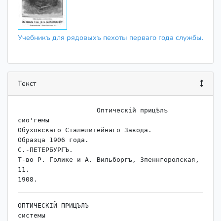
Учебникъ для рядовыхъ пехоты перваго года службы.
Текст
                    ﻿Оптическій прицѣлъ

сио'гемы

Обуховскаго Сталелитейнаго Завода.

Образца 1906 года.

С.-ПЕТЕРБУРГЪ.

Т-во Р. Голике и А. Вильборгъ, Зпеннгоролская, 
11.

ОПТИЧЕСКІЙ ПРИЦЪЛЪ

системы
