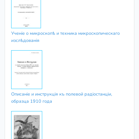
Ученіе о микроскопѣ и техника микроскопическаго
изслѣдованія
Описанiе и инструкцiя къ полевой радiостанцiи,
образца 1910 года