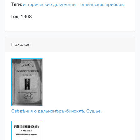
Теги:
исторические документы
оптические приборы
Год
: 1908
Похожие
Свѣдѣния о дальномѣръ-биноклѣ. Сушье.