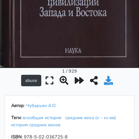
1 / 929
Автор
:
Чубарьян А.О.
Теги:
всеобщая история
средние века (v – xv вв)
история средних веков
ISBN
: 978-5-02-036725-8