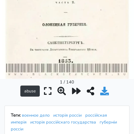
1 / 140
Теги:
военное дело
исторія россіи
россійская
имперія
исторія россійскаго государства
губерніи
россіи