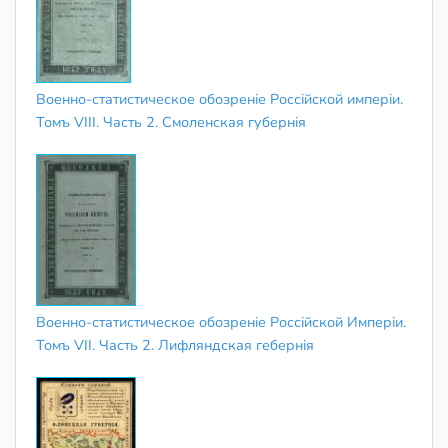
Военно-статистическое обозреніе Россійской имперіи.
Томъ VIII. Часть 2. Смоленская губернія
Военно-статистическое обозреніе Россійской Имперіи.
Томъ VII. Часть 2. Лифляндская гебернія