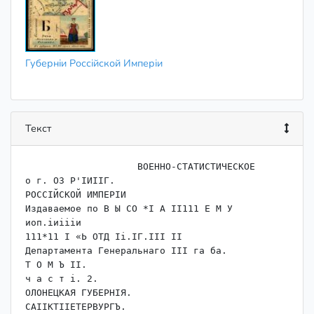
Губерніи Россійской Имперіи
Текст
                    ﻿ВОЕННО-СТАТИСТИЧЕСКОЕ

о г. ОЗ Р'ІИІІГ.

РОССІЙСКОЙ ИМПЕРІИ

Издаваемое по В Ы СО *І А II111 Е М У 
иоп.іиіііи

111*11 I «Ь ОТД Іі.ІГ.ІІІ II

Департамента Генеральнаго III га ба.

Т О М Ъ II.

ч а с т і. 2.

ОЛОНЕЦКАЯ ГУБЕРНІЯ.

САІІКТІІЕТЕРВУРГЪ.
