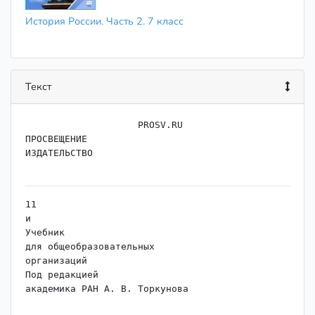
История России. Часть 2. 7 класс
Текст
                    ﻿PROSV.RU

ПРОСВЕЩЕНИЕ

ИЗДАТЕЛЬСТВО

11

и

Учебник

для общеобразовательных

организаций

Под редакцией

академика РАН А. В. Торкунова

В двух частях
