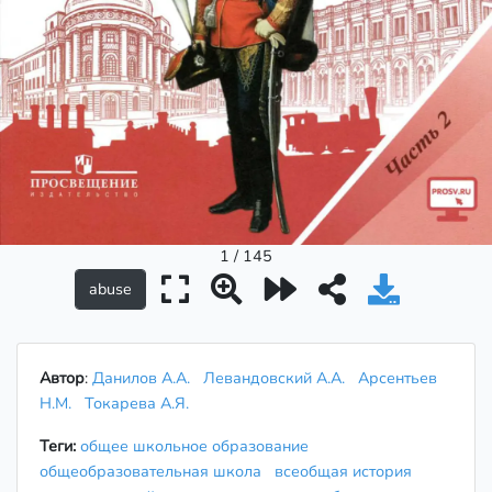
1 / 145
Автор
:
Данилов А.А.
Левандовский А.А.
Арсентьев
Н.М.
Токарева А.Я.
Теги:
общее школьное образование
общеобразовательная школа
всеобщая история