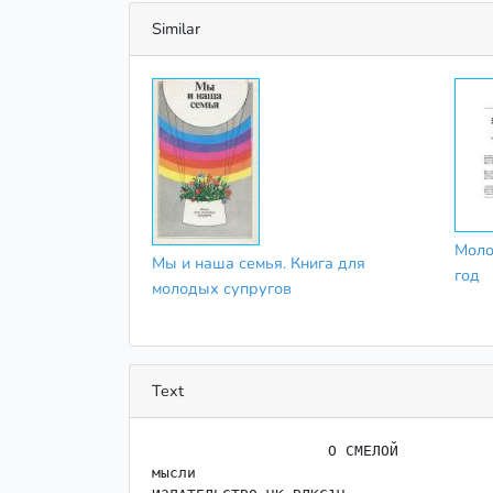
Similar
Моло
Мы и наша семья. Книга для
год
молодых супругов
Text
                    О СМЕЛОЙ

мысли
