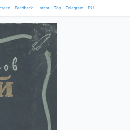
screen
Feedback
Latest
Top
Telegram
RU