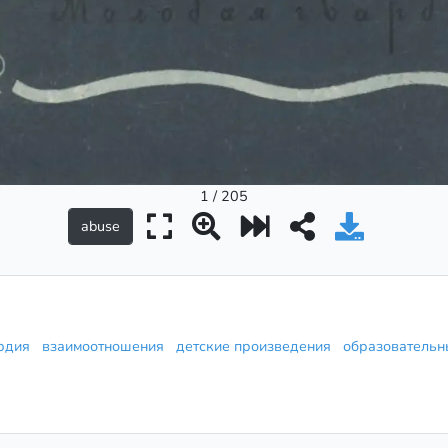
1 / 205
ардия
взаимоотношения
детские произведения
образовательн