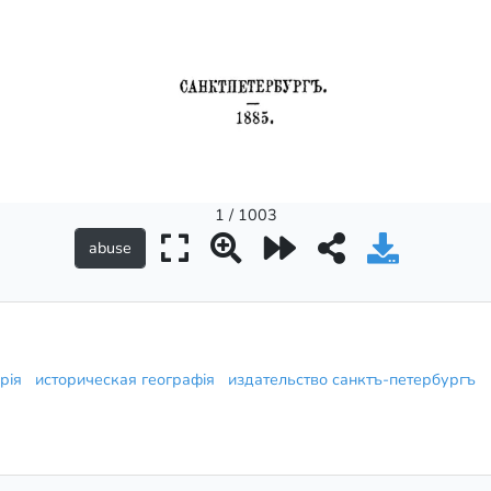
1 / 1003
ерія
историческая географія
издательство санктъ-петербургъ