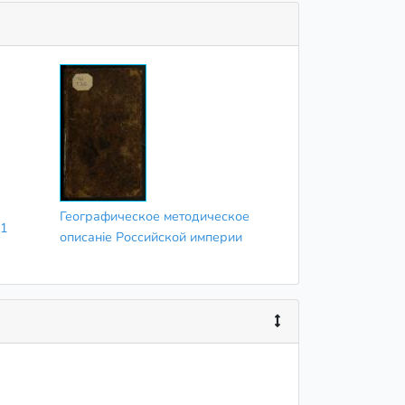
Географическое методическое
.1
описаніе Российской империи