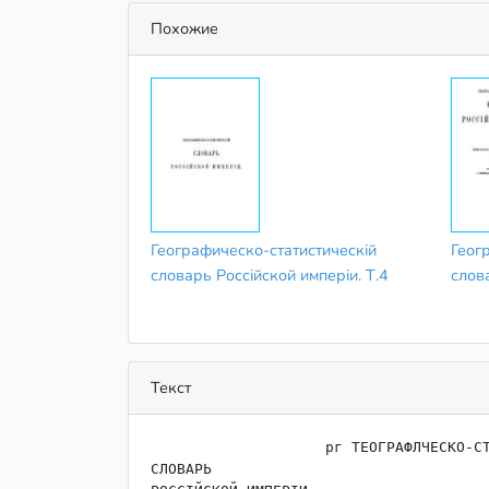
Похожие
​Географическо​-статистическій
​Геог
словарь Россійской имперіи. Т.4
слова
Текст
                    ﻿рг ТЕОГРАФЛЧЕСКО-СТАТІІСТІІЧЕСКІЙ

СЛОВАРЬ
