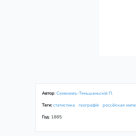
Автор
:
Семеновъ-Тяньшаньскій П.
Теги:
статистика
географія
россійская имп
Год
: 1885