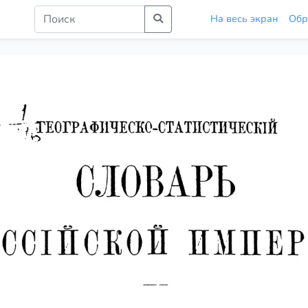
На весь экран
Обр