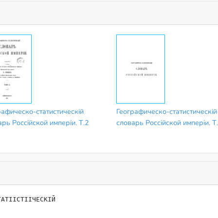
рафическо​-статистическій
​Географическо​-статистическій
рь Россійской имперіи. Т.2
словарь Россійской имперіи. Т