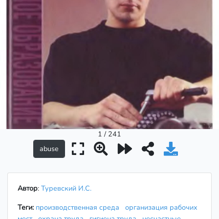
1 / 241
Автор
:
Туревский И.С.
Теги:
производственная среда
организация рабочих
мест
охрана труда
гигиена труда
несчастные