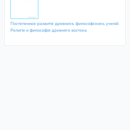
Постепенное развитіе древнихъ философскихъ ученій.
Религія и философія древняго востока