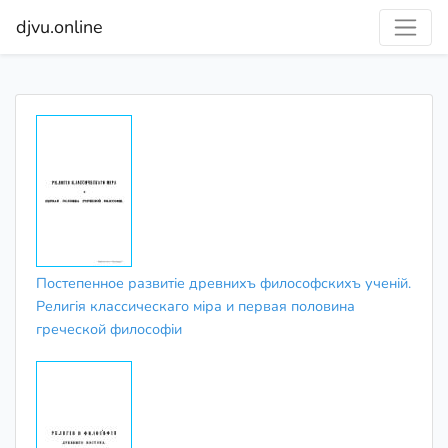
djvu.online
Постепенное развитіе древнихъ философскихъ ученій.
Религія классическаго міра и первая половина
греческой философіи